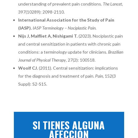
understanding of prevalent pain conditions.
The Lancet
,
397(10289): 2098-2110.
International Association for the Study of Pain
(IASP).
IASP Terminology – Nociplastic Pain
.
Nijs J, Malfliet A, Nishigami T.
(2023). Nociplastic pain
and central sensitization in patients with chronic pain
conditions: a terminology update for clinicians.
Brazilian
Journal of Physical Therapy
, 27(2): 100518.
Woolf CJ.
(2011). Central sensitization: implications
for the diagnosis and treatment of pain.
Pain
, 152(3
Suppl): S2-S15.
SI TIENES ALGUNA
AFECCIÓN