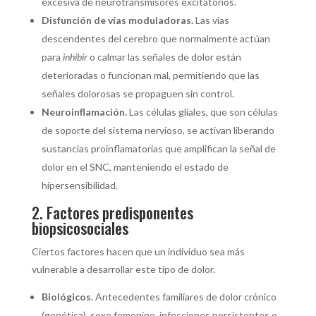
excesiva de neurotransmisores excitatorios.
Disfunción de vías moduladoras.
Las vías
descendentes del cerebro que normalmente actúan
para
inhibir
o calmar las señales de dolor están
deterioradas o funcionan mal, permitiendo que las
señales dolorosas se propaguen sin control.
Neuroinflamación.
Las células gliales, que son células
de soporte del sistema nervioso, se activan liberando
sustancias proinflamatorias que amplifican la señal de
dolor en el SNC, manteniendo el estado de
hipersensibilidad.
2. Factores predisponentes
biopsicosociales
Ciertos factores hacen que un individuo sea más
vulnerable a desarrollar este tipo de dolor.
Biológicos.
Antecedentes familiares de dolor crónico
(genética), sexo femenino, infecciones persistentes o