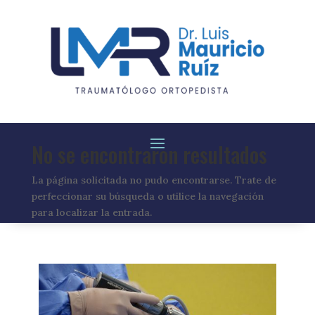
No se encontraron resultados
La página solicitada no pudo encontrarse. Trate de
perfeccionar su búsqueda o utilice la navegación
para localizar la entrada.