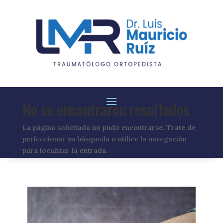
No se encontraron resultados
La página solicitada no pudo encontrarse. Trate de
perfeccionar su búsqueda o utilice la navegación
para localizar la entrada.