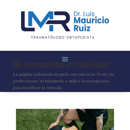
No se encontraron resultados
La página solicitada no pudo encontrarse. Trate de
perfeccionar su búsqueda o utilice la navegación
para localizar la entrada.