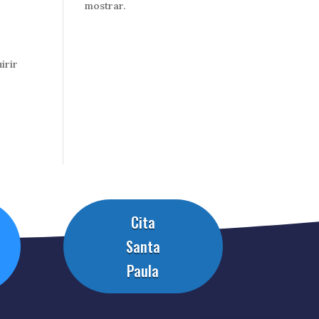
mostrar.
irir
Cita
Santa
Paula