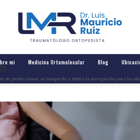
bre mi
Medicina Ortomolecular
Blog
Ubicaci
os
e de perfeccionar su búsqueda o utilice la navegación para locali