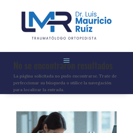
No se encontraron resultados
La página solicitada no pudo encontrarse. Trate de
perfeccionar su búsqueda o utilice la navegación
para localizar la entrada.