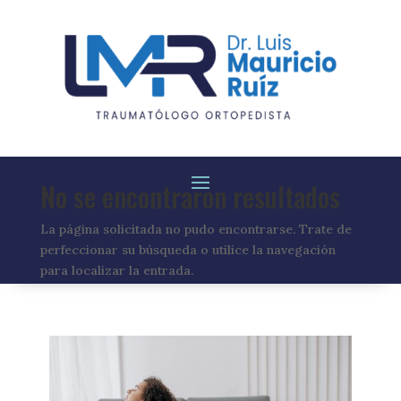
No se encontraron resultados
La página solicitada no pudo encontrarse. Trate de
perfeccionar su búsqueda o utilice la navegación
para localizar la entrada.