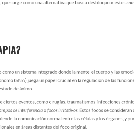
, que surge como una alternativa que busca desbloquear estos
cam
APIA?
rpo como un sistema integrado donde la mente, el cuerpo y las emo
nomo (SNA) juega un papel crucial en la regulación de las funciones
 estado de ánimo.
ue ciertos eventos, como cirugías, traumatismos, infecciones crónic
ampos de interferencia
o
focos irritativos
. Estos focos se consideran
piendo la comunicación normal entre las células y los órganos, y p
nales en áreas distantes del foco original.