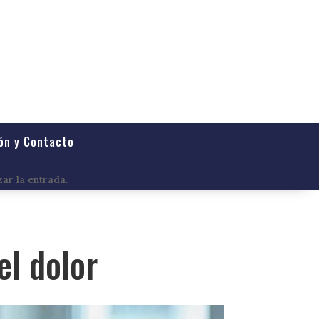
ón y Contacto
zar la entrada.
el dolor