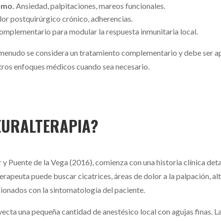
omo.
Ansiedad, palpitaciones, mareos funcionales.
or postquirúrgico crónico, adherencias.
mplementario para modular la respuesta inmunitaria local.
 menudo se considera un tratamiento complementario y debe ser ap
tros enfoques médicos cuando sea necesario.
EURALTERAPIA?
er y Puente de la Vega (2016), comienza con una historia clínica det
 terapeuta puede buscar cicatrices, áreas de dolor a la palpación, 
cionados con la sintomatología del paciente.
nyecta una pequeña cantidad de anestésico local con agujas finas. L