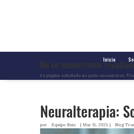
Inicio
So
No se encontraron resultad
La página solicitada no pudo encontrarse. Trat
Neuralterapia: S
por
Equipo Ruiz
|
Mar 15, 2025
|
Blog Tra