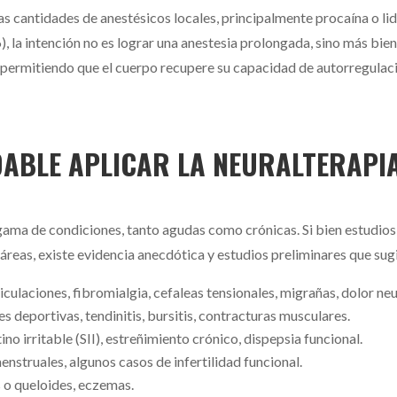
as cantidades de anestésicos locales, principalmente procaína o li
, la intención no es lograr una anestesia prolongada, sino más bie
, permitiendo que el cuerpo recupere su capacidad de autorregulaci
ABLE APLICAR LA NEURALTERAPI
a gama de condiciones, tanto agudas como crónicas. Si bien estudi
reas, existe evidencia anecdótica y estudios preliminares que sugie
ticulaciones, fibromialgia, cefaleas tensionales, migrañas, dolor ne
s deportivas, tendinitis, bursitis, contracturas musculares.
no irritable (SII), estreñimiento crónico, dispepsia funcional.
nstruales, algunos casos de infertilidad funcional.
 o queloides, eczemas.