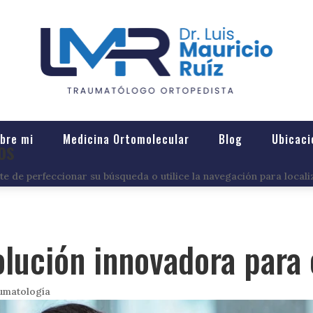
bre mi
Medicina Ortomolecular
Blog
Ubicaci
os
e de perfeccionar su búsqueda o utilice la navegación para locali
olución innovadora para 
umatología