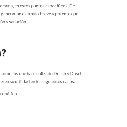
docaína, en estos puntos específicos. De
n generar un estímulo breve y potente que
ón y sanación.
A?
os como los que han realizado Dosch y Dosch
ren su utilidad en los siguientes casos:
uropático.