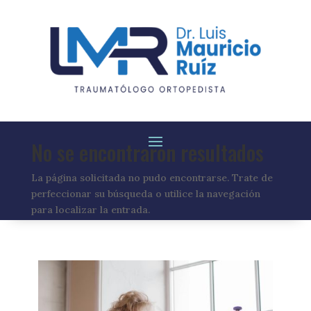
No se encontraron resultados
La página solicitada no pudo encontrarse. Trate de
perfeccionar su búsqueda o utilice la navegación
para localizar la entrada.