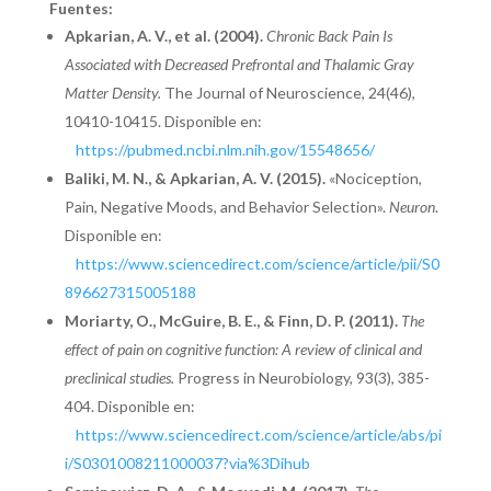
Fuentes:
Apkarian, A. V., et al. (2004).
Chronic Back Pain Is
Associated with Decreased Prefrontal and Thalamic Gray
Matter Density.
The Journal of Neuroscience, 24(46),
10410-10415. Disponible en:
https://pubmed.ncbi.nlm.nih.gov/15548656/
Baliki, M. N., & Apkarian, A. V. (2015).
«Nociception,
Pain, Negative Moods, and Behavior Selection».
Neuron
.
Disponible en:
https://www.sciencedirect.com/science/article/pii/S0
896627315005188
Moriarty, O., McGuire, B. E., & Finn, D. P. (2011).
The
effect of pain on cognitive function: A review of clinical and
preclinical studies.
Progress in Neurobiology, 93(3), 385-
404. Disponible en:
https://www.sciencedirect.com/science/article/abs/pi
i/S0301008211000037?via%3Dihub