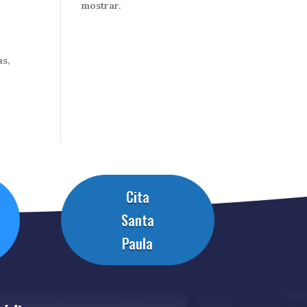
mostrar.
as,
Cita
Santa
Paula