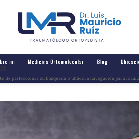
bre mi
Medicina Ortomolecular
Blog
Ubicaci
os
e de perfeccionar su búsqueda o utilice la navegación para locali