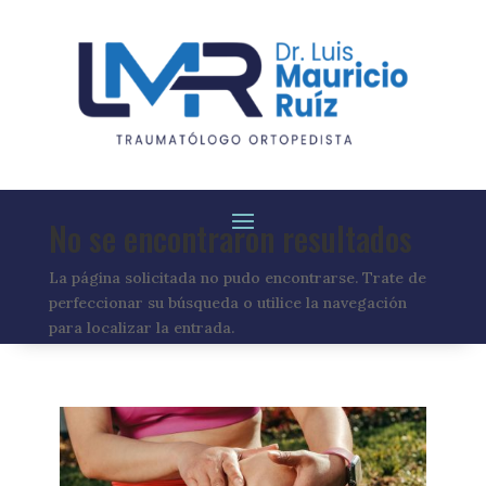
No se encontraron resultados
La página solicitada no pudo encontrarse. Trate de
perfeccionar su búsqueda o utilice la navegación
para localizar la entrada.