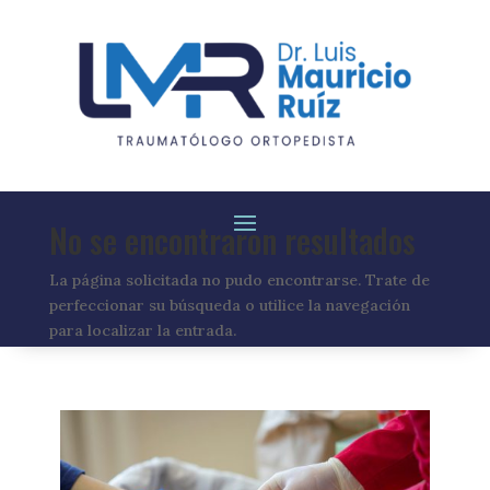
No se encontraron resultados
La página solicitada no pudo encontrarse. Trate de
perfeccionar su búsqueda o utilice la navegación
para localizar la entrada.