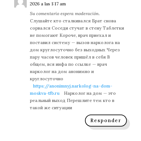
2026 a las 1:17 am
Su comentario espera moderación.
Слушайте кто сталкивался Брат снова
сорвался Соседи стучат в стену Таблетки
не помогают Короче, врач приехал и
поставил систему — вызов нарколога на
дом круглосуточно без выходных Через
пару часов человек пришёл в себя В
общем, вся инфа по ссылке — врач
нарколог на дом анонимно и
круглосуточно
https://anonimnyj.narkolog-na-dom-
moskva-tfb.ru
Нарколог на дом — это
реальный выход Перешлите тем кто в
такой же ситуации
Responder