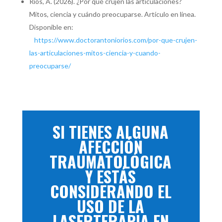
Ríos, A. (2026). ¿Por qué crujen las articulaciones?
Mitos, ciencia y cuándo preocuparse. Artículo en línea.
Disponible en:
https://www.doctorantoniorios.com/por-que-crujen-
las-articulaciones-mitos-ciencia-y-cuando-
preocuparse/
SI TIENES ALGUNA
AFECCIÓN
TRAUMATOLÓGICA
Y ESTÁS
CONSIDERANDO EL
USO DE LA
LASERTERAPIA EN