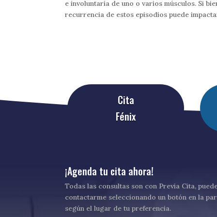
e involuntaria de uno o varios músculos. Si bi
recurrencia de estos episodios puede impactar
Cita
Fénix
¡Agenda tu cita ahora!
Todas las consultas son con Previa Cita, pued
contactarme seleccionando un botón en la par
según el lugar de tu preferencia.