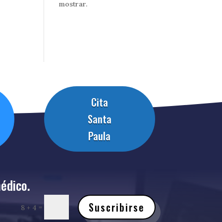
mostrar.
Cita
Santa
Paula
édico.
Suscribirse
=
8 + 4