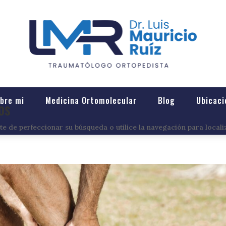
bre mi
Medicina Ortomolecular
Blog
Ubicaci
os
e de perfeccionar su búsqueda o utilice la navegación para locali