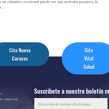
en un calambre ocasional puede ser una molestia pasajera, la
...
Cita Nueva
Cita
Caracas
Vital
Salud
Suscribete a nuestro boletín m
es
te superior