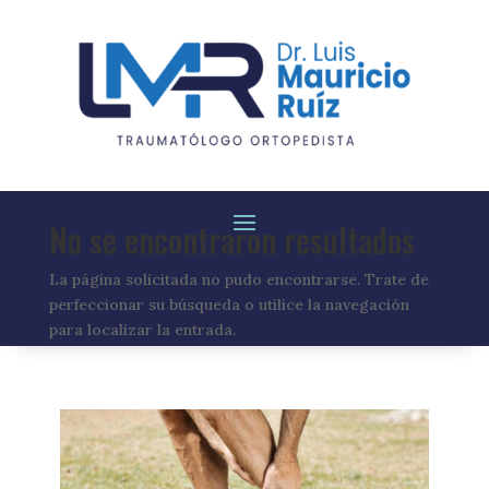
No se encontraron resultados
La página solicitada no pudo encontrarse. Trate de
perfeccionar su búsqueda o utilice la navegación
para localizar la entrada.