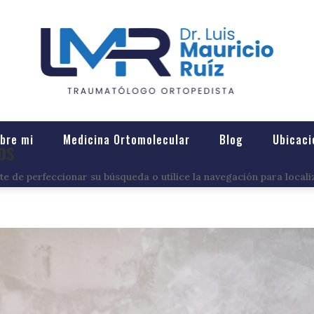
bre mi
Medicina Ortomolecular
Blog
Ubicaci
os
e de perfeccionar su búsqueda o utilice la navegación para locali