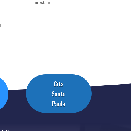
mostrar.
l
Cita
Santa
Paula