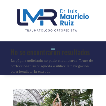
No se encontraron resultados
La página solicitada no pudo encontrarse. Trate de
perfeccionar su búsqueda o utilice la navegación
para localizar la entrada.