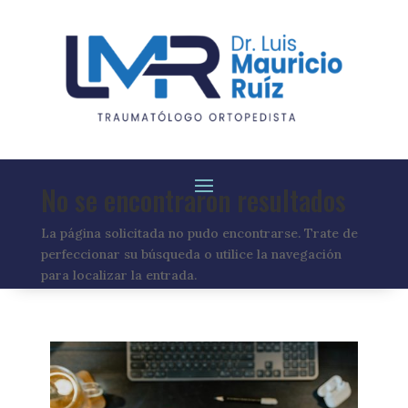
No se encontraron resultados
La página solicitada no pudo encontrarse. Trate de
perfeccionar su búsqueda o utilice la navegación
para localizar la entrada.