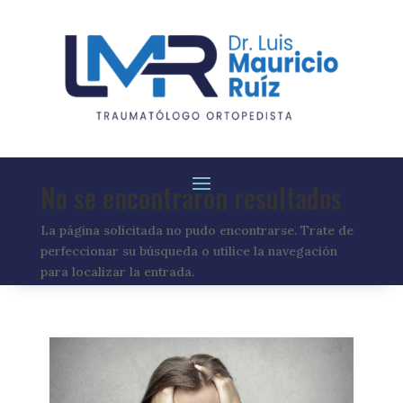
No se encontraron resultados
La página solicitada no pudo encontrarse. Trate de
perfeccionar su búsqueda o utilice la navegación
para localizar la entrada.