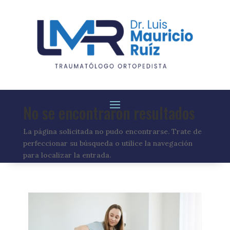
No se encontraron resultados
La página solicitada no pudo encontrarse. Trate de
perfeccionar su búsqueda o utilice la navegación
para localizar la entrada.