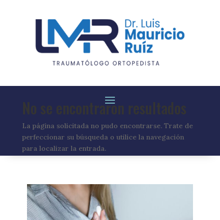
No se encontraron resultados
La página solicitada no pudo encontrarse. Trate de
perfeccionar su búsqueda o utilice la navegación
para localizar la entrada.