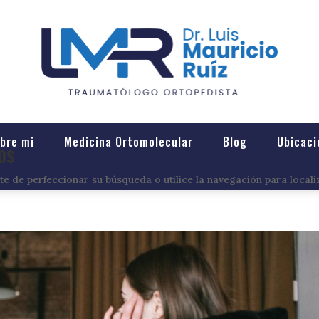
bre mi
Medicina Ortomolecular
Blog
Ubicaci
os
e de perfeccionar su búsqueda o utilice la navegación para locali