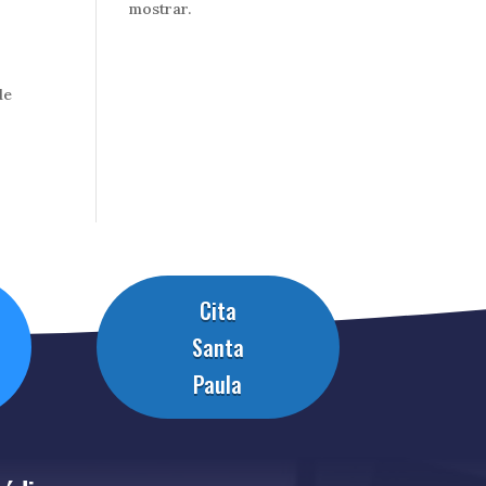
mostrar.
de
Cita
Santa
Paula