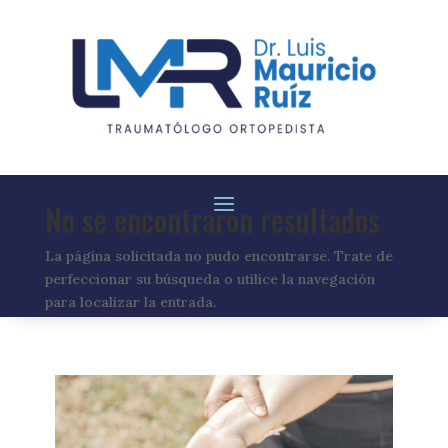
No se encontraron resultados
La página solicitada no pudo encontrarse. Trate de
perfeccionar su búsqueda o utilice la navegación
para localizar la entrada.