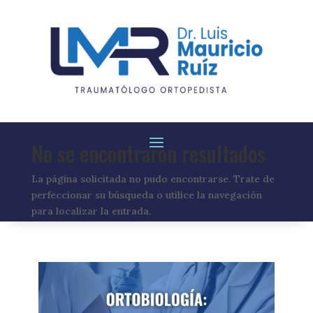
No se encontraron resultados
La página solicitada no pudo encontrarse. Trate de
perfeccionar su búsqueda o utilice la navegación
para localizar la entrada.