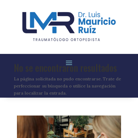
No se encontraron resultados
La página solicitada no pudo encontrarse. Trate de
perfeccionar su búsqueda o utilice la navegación
para localizar la entrada.