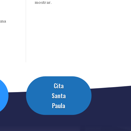
mostrar.
 una
Cita
Santa
Paula