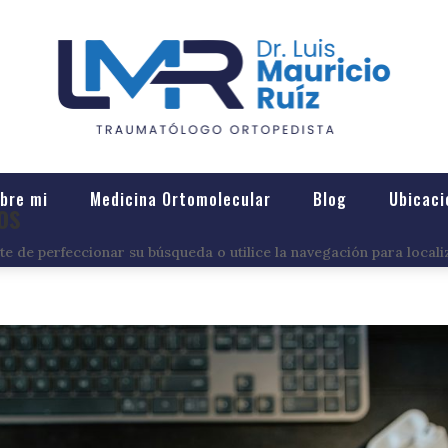
bre mi
Medicina Ortomolecular
Blog
Ubicaci
os
e de perfeccionar su búsqueda o utilice la navegación para locali