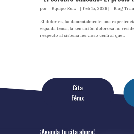
por
Equipo Ruiz
|
Feb 15, 2026
|
Blog Tra
El dolor es, fundamentalmente, una experienc
espalda tensa, la sensación dolorosa no reside 
respecto al sistema nervioso central que...
Cita
Fénix
¡Agenda tu cita ahora!