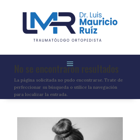
No se encontraron resultados
La página solicitada no pudo encontrarse. Trate de
perfeccionar su búsqueda o utilice la navegación
para localizar la entrada.