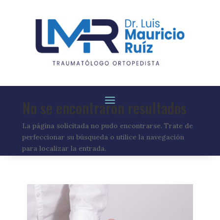
No se encontraron resultados
La página solicitada no pudo encontrarse. Trate de
perfeccionar su búsqueda o utilice la navegación
para localizar la entrada.