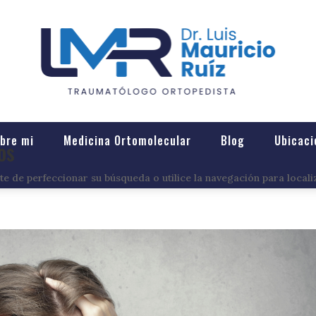
bre mi
Medicina Ortomolecular
Blog
Ubicaci
os
e de perfeccionar su búsqueda o utilice la navegación para locali